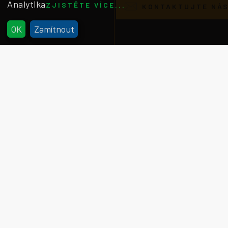
Analytika
comments, questions
ZJISTĚTE VÍCE...
KONTAKTUJTE NÁ
or feedback
x
OK
Zamítnout
Talent management
Ve stále se měnícím a konkurenčním světě má HR
klíčový vliv na úspěch dané společnosti. Efektivní
talent management umožňuje společnostem
odlišit se a zachovat si konkurenční výhodu. V
minulosti se společnosti soustředily na omezený
počet zaměstnanců s vysokým potenciálem,
většinou na vedoucích pozicích (přístup „vybrané