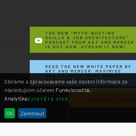
THE NEW "MYTH-BUSTING
SKILLS & JOB ARCHITECTURE"
PODCAST FROM AKT AND MERCER
IS OUT NOW. STREAM IT NOW!
READ THE NEW WHITE PAPER BY
AKT AND MERCER: MAXIMISE
SKILLS INVESTMENT IN SAP
SUCCESSFACTORS
Sbíráme a zpracováváme vaše osobní informace za
následujícím účelem
Funkcionalita,
Email us with
Analytika
comments, questions
ZJISTĚTE VÍCE...
KONTAKTUJTE NÁ
or feedback
x
OK
Zamítnout