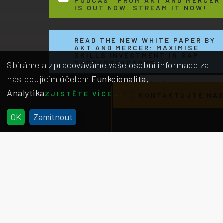
PODCAST FROM AKT AND MERCER
IS OUT NOW. STREAM IT NOW!
READ THE NEW WHITE PAPER BY
AKT AND MERCER: MAXIMISE
SKILLS INVESTMENT IN SAP
SUCCESSFACTORS
Sbíráme a zpracováváme vaše osobní informace za
následujícím účelem
Funkcionalita,
Email us with
Analytika
comments, questions
ZJISTĚTE VÍCE...
KONTAKTUJTE NÁ
or feedback
x
OK
Zamítnout
HR Excellence