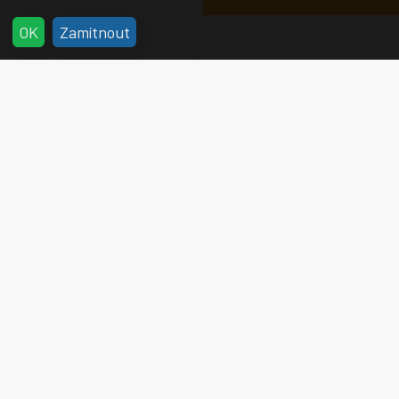
x
OK
Zamítnout
AMERICKÁ ŽIDOVSKÁ
KOMISE PRO SPOLEČNOU
DISTRIBUCI
(JDC) poskytuje
sociální služby, realizuje projekty v
oblasti zaměstnanosti a poskytuje
humanitární pomoc ve více než 70
zemích od roku 1914. Tato bohatá
historie měla za následek, že