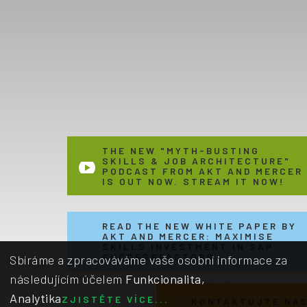
THE NEW "MYTH-BUSTING
SKILLS & JOB ARCHITECTURE"
PODCAST FROM AKT AND MERCER
IS OUT NOW. STREAM IT NOW!
READ THE NEW WHITE PAPER BY
AKT AND MERCER: MAXIMISE
SKILLS INVESTMENT IN SAP
SUCCESSFACTORS
Sbíráme a zpracováváme vaše osobní informace za
následujícím účelem
Funkcionalita,
Email us with
Analytika
comments, questions
ZJISTĚTE VÍCE...
KONTAKTUJTE NÁ
or feedback